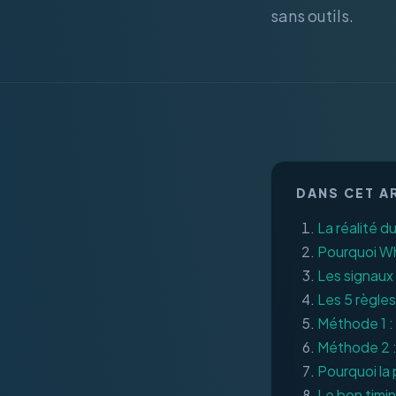
sans outils.
DANS CET A
La réalité 
Pourquoi W
Les signaux
Les 5 règles
Méthode 1 : 
Méthode 2 : 
Pourquoi la
Le bon timi