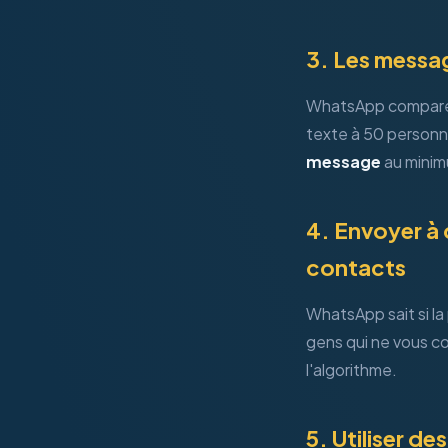
3. Les messa
WhatsApp compare 
texte à 50 personne
message
au minim
4. Envoyer à 
contacts
WhatsApp sait si l
gens qui ne vous co
l'algorithme.
5. Utiliser d