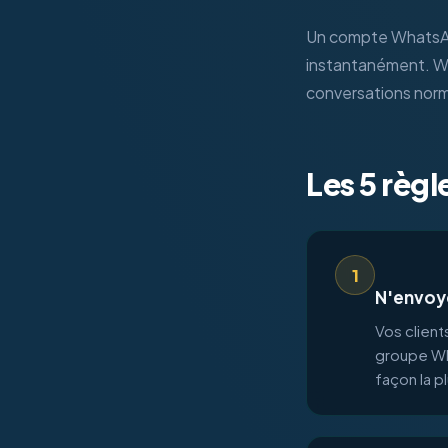
Un compte WhatsApp
instantanément. Wh
conversations norm
Les 5 règl
1
N'envoye
Vos client
groupe Wh
façon la p