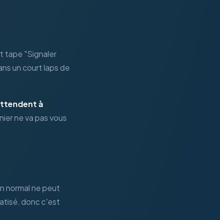
t tape "Signaler
ns un court laps de
attendent à
nier ne va pas vous
in normal ne peut
tisé, donc c'est