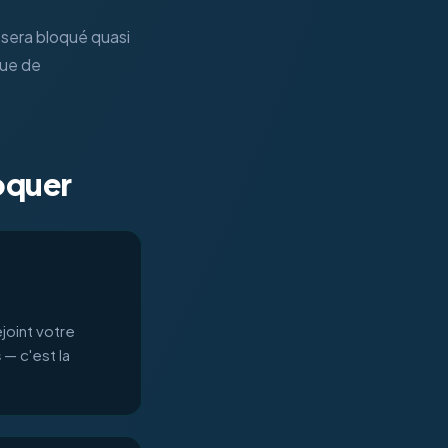
sera bloqué quasi
que de
loquer
ejoint votre
s
— c'est la