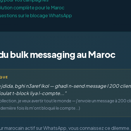
olution complète pour le Maroc
uestions sur le blocage WhatsApp
é du bulk messaging au Maroc
IQUE
n jdida, bghi n3aref lkol — ghadi n-send message l 200 clie
oulat t-block liya l-compte..."
collection, je veux avertir tout le monde — j'envoie un message à 200 cl
dernière fois ils m'ont bloqué le compte...)
ur marocain actif sur WhatsApp, vous connaissez ce dilemm