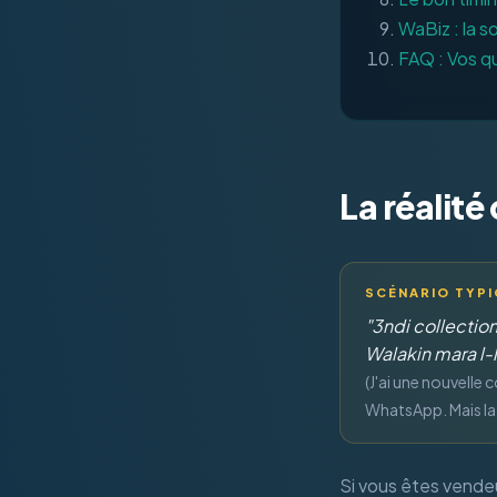
WaBiz : la s
FAQ : Vos q
La réalit
SCÉNARIO TYP
"3ndi collectio
Walakin mara l-l
(J'ai une nouvelle 
WhatsApp. Mais la 
Si vous êtes vende