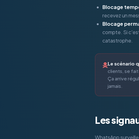
Blocage tempo
recevez un mess
Blocage perma
compte. Si c'es
catastrophe.
Le scénario q
clients, se fa
Ça arrive régu
jamais.
Les signa
WhatsApp surveille