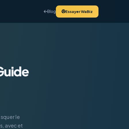
Blog
Essayer WaBiz
Guide
squer le
, avec et