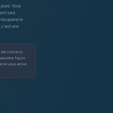
jours. Vous
ent seul.
 récupérer le
 c'est une
s de contacts
mauvaise façon.
 ne vous arrive