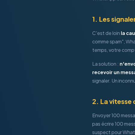
1. Les signal
C'est de loin
la ca
comme spam", Whats
temps, votre comp
La solution :
n'envo
recevoir un mess
signaler. Un inconnu
2. La vitesse
Envoyer 100 messag
pas écrire 100 mes
suspect pour Wha